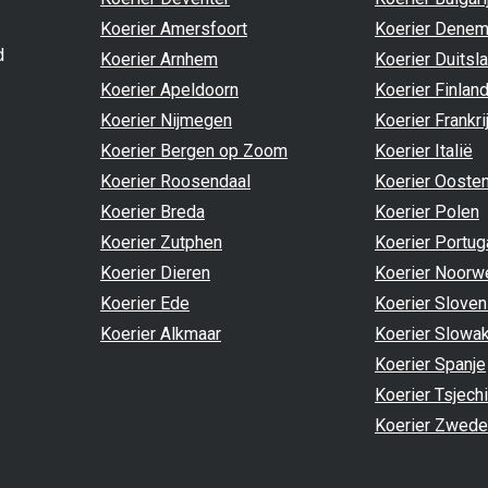
Koerier Amersfoort
Koerier Denem
d
Koerier Arnhem
Koerier Duitsl
Koerier Apeldoorn
Koerier Finlan
Koerier Nijmegen
Koerier Frankri
Koerier Bergen op Zoom
Koerier Italië
Koerier Roosendaal
Koerier Oosten
Koerier Breda
Koerier Polen
Koerier Zutphen
Koerier Portug
Koerier Dieren
Koerier Noorw
Koerier Ede
Koerier Sloven
Koerier Alkmaar
Koerier Slowak
Koerier Spanje
Koerier Tsjech
Koerier Zwede