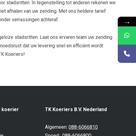
voor stadsritten. In tegenstelling tot anderen rekenen we
het afhalen van uw zending. Met ons heldere tarief
→
zonder verrassingen achteraf.
rgeloze stadsritten. Laat ons ervaren team uw zending
oedsrust dat uw levering snel en efficiënt wordt
TK Koeriers!
l koerier
TK Koeriers B.V. Nederland
Algemeen:
088-6066810
je
Spoed:
088-6066800