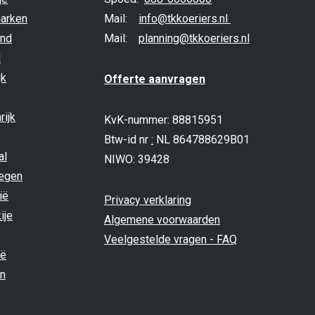
arken
Mail:
info@tkkoeriers.nl
and
Mail:
planning@tkkoeriers.nl
d
jk
Offerte aanvragen
rijk
KvK-nummer: 88815951
Btw-id nr
:
NL 864788629B01
al
NIWO: 39428
egen
ië
Privacy verklaring
ije
Algemene voorwaarden
Veelgestelde vragen - FAQ
ië
n