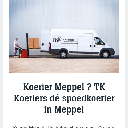
Koerier Meppel ? TK
Koeriers dé spoedkoerier
in Meppel
Koerier Meppel - Uw betrouwbare partner
.
Op zoek